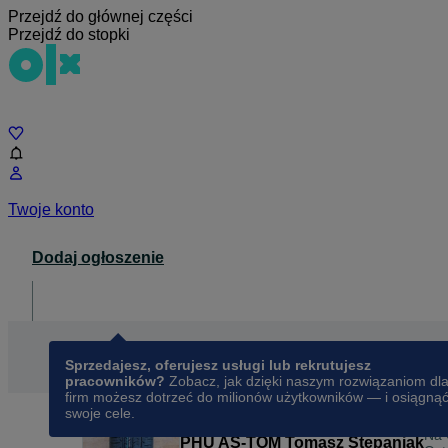
Przejdź do głównej części
Przejdź do stopki
Czat
Twoje konto
Dodaj ogłoszenie
Dla biznesu
opens in a new tab
Sprzedajesz, oferujesz usługi lub rekrutujesz
pracowników?
Zobacz, jak dzięki naszym rozwiązaniom dl
firm możesz dotrzeć do milionów użytkowników — i osiągną
swoje cele.
Na
PHU AS-TOM Tomasz Stepaniak