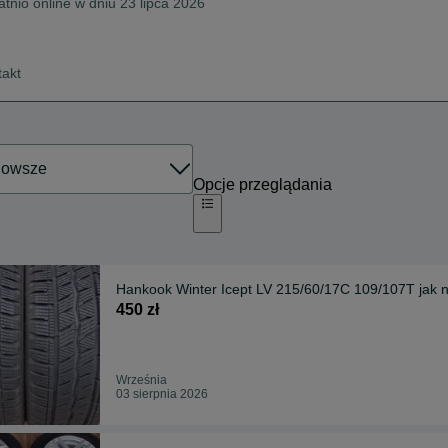
atnio online w dniu 23 lipca 2026
takt
Opcje przeglądania
Hankook Winter Icept LV 215/60/17C 109/107T jak 
450 zł
Września
03 sierpnia 2026