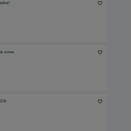
adne!
ak nowa
023r