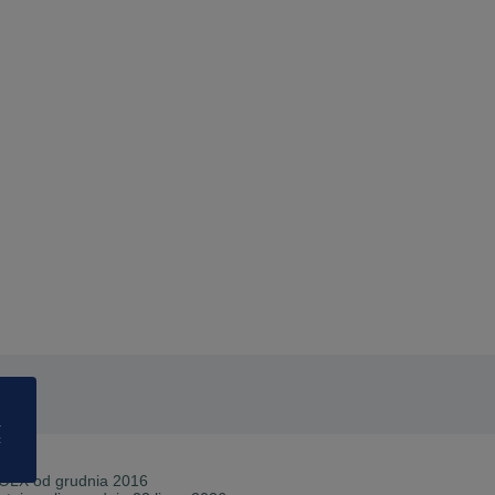
a
ć
 OLX od
grudnia 2016