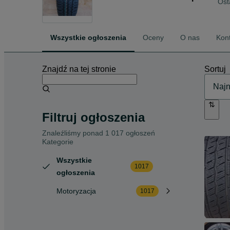
Ost
Wszystkie ogłoszenia
Oceny
O nas
Kon
Znajdź na tej stronie
Sortuj
Filtruj ogłoszenia
Znaleźliśmy
ponad
1 017 ogłoszeń
Kategorie
Wszystkie
1017
ogłoszenia
Motoryzacja
1017