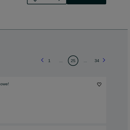
1
...
25
...
34
nowe!